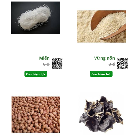
Miến
Vừng nõn
0 đ
0 đ
Còn hiệu lực
Còn hiệu lực