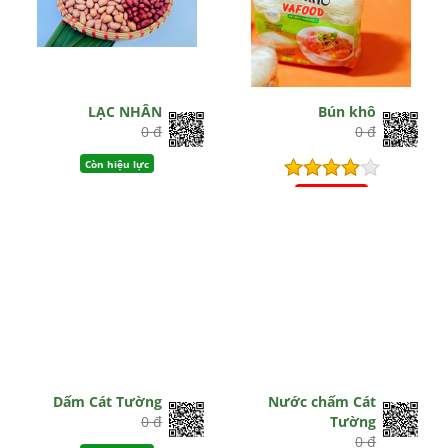
LẠC NHÂN
Bún khô
0 đ
0 đ
Còn hiệu lực
Hết hiệu lực
Dấm Cát Tường
Nước chấm Cát
0 đ
Tường
0 đ