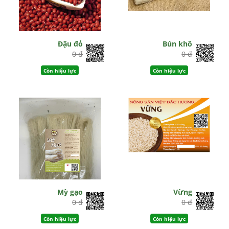
Đậu đỏ
Bún khô
0 đ
0 đ
Còn hiệu lực
Còn hiệu lực
Mỳ gạo
Vừng
0 đ
0 đ
Còn hiệu lực
Còn hiệu lực