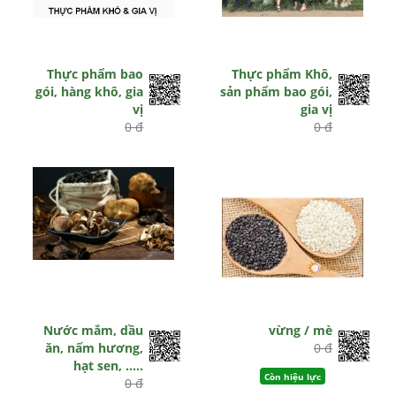
Thực phẩm bao
Thực phẩm Khô,
gói, hàng khô, gia
sản phẩm bao gói,
vị
gia vị
0 đ
0 đ
Còn hiệu lực
Hết hiệu lực
Nước mắm, dầu
vừng / mè
ăn, nấm hương,
0 đ
hạt sen, .....
Còn hiệu lực
0 đ