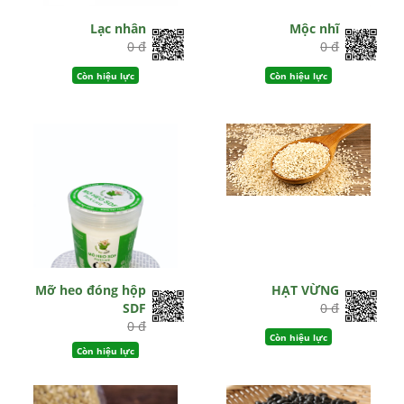
Lạc nhân
Mộc nhĩ
0 đ
0 đ
Còn hiệu lực
Còn hiệu lực
Mỡ heo đóng hộp
HẠT VỪNG
SDF
0 đ
0 đ
Còn hiệu lực
Còn hiệu lực