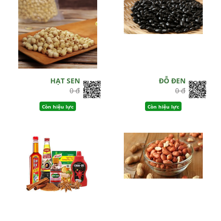
HẠT SEN
ĐỖ ĐEN
0 đ
0 đ
Còn hiệu lực
Còn hiệu lực