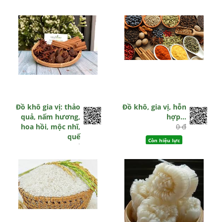
Còn hiệu lực
Đồ khô gia vị: thảo
Đồ khô, gia vị, hỗn
quả, nấm hương,
hợp…
hoa hồi, mộc nhĩ,
0 đ
quế
Còn hiệu lực
0 đ
Còn hiệu lực