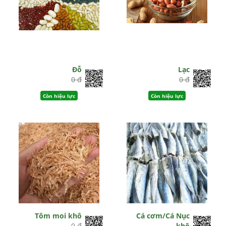
Đỗ
Lạc
0 đ
0 đ
Còn hiệu lực
Còn hiệu lực
Tôm moi khô
Cá cơm/Cá Nục
0 đ
khô