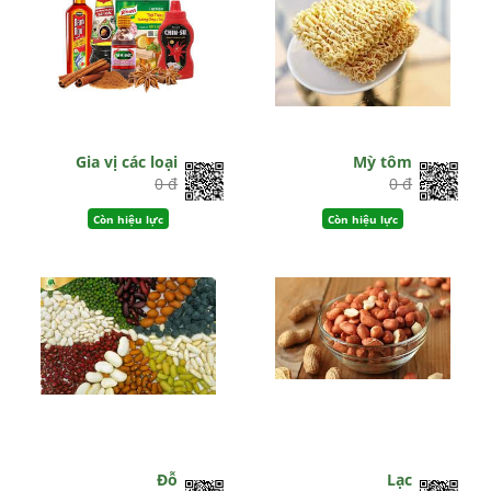
Gia vị các loại
Mỳ tôm
0 đ
0 đ
Còn hiệu lực
Còn hiệu lực
Đỗ
Lạc