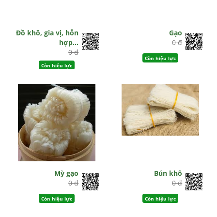
Đồ khô, gia vị, hỗn
Gạo
hợp…
0 đ
0 đ
Còn hiệu lực
Còn hiệu lực
Mỳ gạo
Bún khô
0 đ
0 đ
Còn hiệu lực
Còn hiệu lực