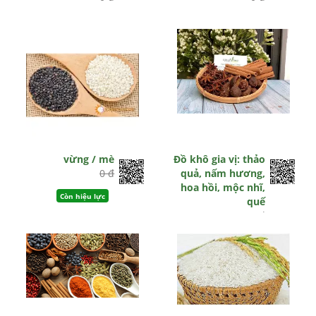
Hết hiệu lực
Còn hiệu lực
vừng / mè
Đồ khô gia vị: thảo
0 đ
quả, nấm hương,
hoa hồi, mộc nhĩ,
Còn hiệu lực
quế
0 đ
Còn hiệu lực