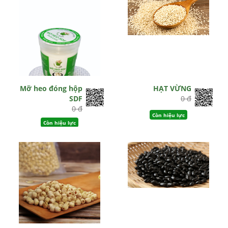
Mỡ heo đóng hộp
HẠT VỪNG
SDF
0 đ
0 đ
Còn hiệu lực
Còn hiệu lực