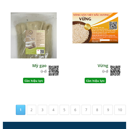
Mỳ gạo
Vừng
0 đ
0 đ
Còn hiệu lực
Còn hiệu lực
1
2
3
4
5
6
7
8
9
10