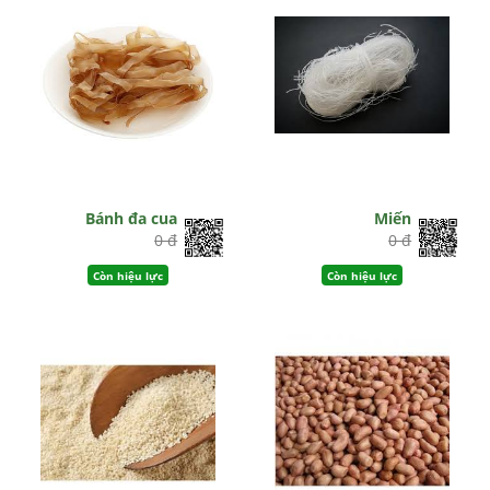
Bánh đa cua
Miến
0 đ
0 đ
Còn hiệu lực
Còn hiệu lực