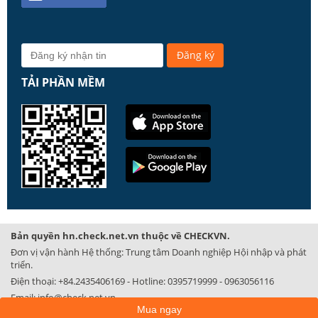
TẢI PHẦN MỀM
Bản quyền hn.check.net.vn thuộc về CHECKVN.
Đơn vị vận hành Hệ thống: Trung tâm Doanh nghiệp Hội nhập và phát
triển.
Điện thoại:
+84.2435406169
- Hotline:
0395719999
-
0963056116
Email:
info@check.net.vn