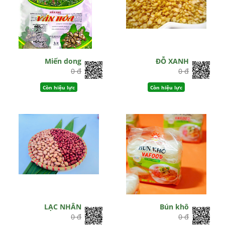
Miến dong
ĐỖ XANH
0 đ
0 đ
Còn hiệu lực
Còn hiệu lực
LẠC NHÂN
Bún khô
0 đ
0 đ