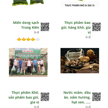
Miến dong sạch
Thực phẩm bao
Trung Kiên
gói, hàng khô, gia
0 đ
vị
0 đ
Còn hiệu lực
Hết hiệu lực
Thực phẩm Khô,
Nước mắm, dầu
sản phẩm bao gói,
ăn, nấm hương,
gia vị
hạt sen, .....
0 đ
0 đ