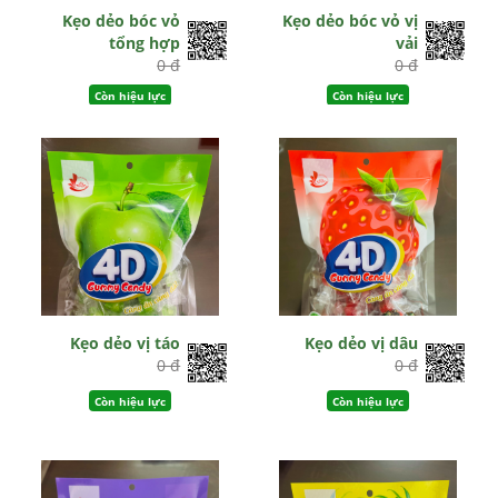
Kẹo dẻo bóc vỏ
Kẹo dẻo bóc vỏ vị
tổng hợp
vải
0 đ
0 đ
Còn hiệu lực
Còn hiệu lực
Kẹo dẻo vị táo
Kẹo dẻo vị dâu
0 đ
0 đ
Còn hiệu lực
Còn hiệu lực