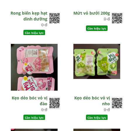
Rong biển kẹp hạt
Mứt vỏ bưởi 200g
dinh dưỡng
0 đ
0 đ
Còn hiệu lực
Còn hiệu lực
Kẹo dẻo bóc vỏ vị
Kẹo dẻo bóc vỏ vị
đào
nho
0 đ
0 đ
Còn hiệu lực
Còn hiệu lực