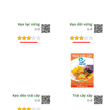
Kẹo lạc vừng
Kẹo dồi vừng
0 đ
0 đ
Hết hiệu lực
Hết hiệu lực
Kẹo dẻo trái cây
Trái cây sấy
0 đ
0 đ