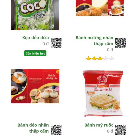
Kẹo dẻo dừa
Bánh nướng nhân
0 đ
thập cẩm
0 đ
Còn hiệu lực
Còn hiệu lực
Bánh dẻo nhân
Bánh mỳ ruốc
thập cẩm
0 đ