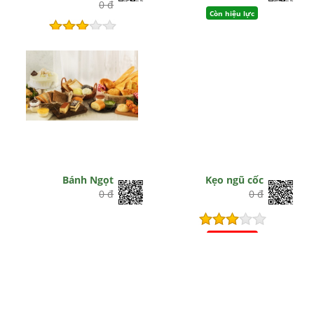
0 đ
Còn hiệu lực
Còn hiệu lực
Bánh Ngọt
Kẹo ngũ cốc
0 đ
0 đ
Hết hiệu lực