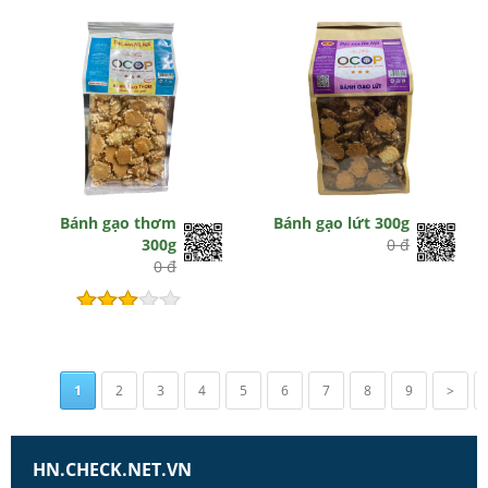
Bánh gạo thơm
Bánh gạo lứt 300g
300g
0 đ
0 đ
Hết hiệu lực
1
2
3
4
5
6
7
8
9
>
HN.CHECK.NET.VN