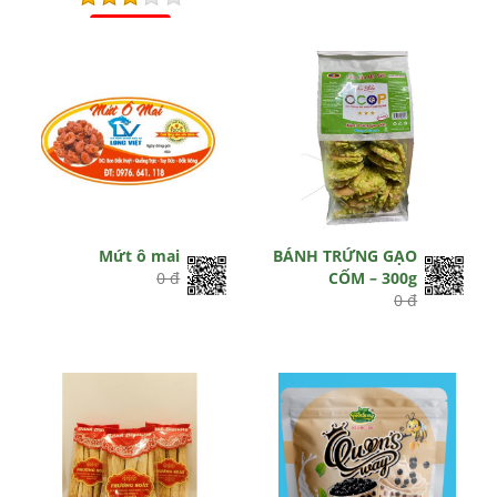
Hết hiệu lực
Mứt ô mai
BÁNH TRỨNG GẠO
0 đ
CỐM – 300g
0 đ