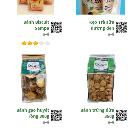
Bánh Biscuit
Kẹo Trà sữa
Sampa
đường đen
0 đ
0 đ
Hết hiệu lực
Bánh gạo huyết
Bánh trứng dừa
rồng 300g
350g
0 đ
0 đ