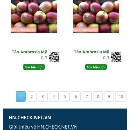
Táo Ambrosia Mỹ
Táo Ambrosia Mỹ
0 đ
0 đ
Còn hiệu lực
Còn hiệu lực
1
2
3
4
5
6
7
8
9
10
HN.CHECK.NET.VN
Giới thiệu về HN.CHECK.NET.VN