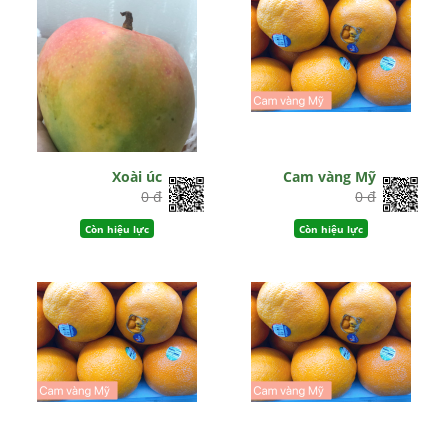
Xoài úc
Cam vàng Mỹ
0 đ
0 đ
Còn hiệu lực
Còn hiệu lực