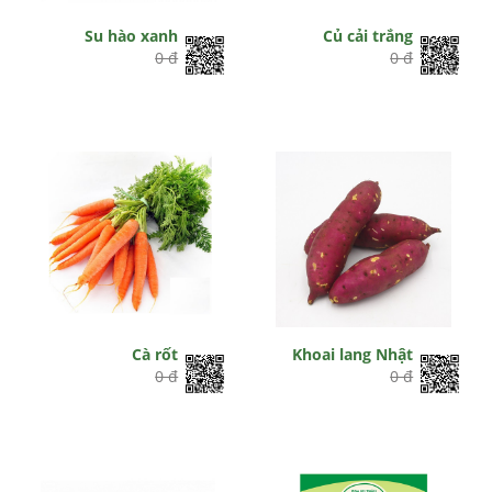
Su hào xanh
Củ cải trắng
0 đ
0 đ
Cà rốt
Khoai lang Nhật
0 đ
0 đ