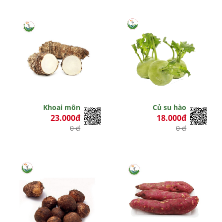
Khoai môn
Củ su hào
23.000đ
18.000đ
0 đ
0 đ