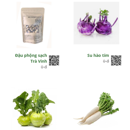
Đậu phộng sạch
Su hào tím
Trà Vinh
0 đ
0 đ