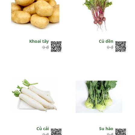
Khoai tây
Củ dền
0 đ
0 đ
Củ cải
Su hào
0 đ
0 đ