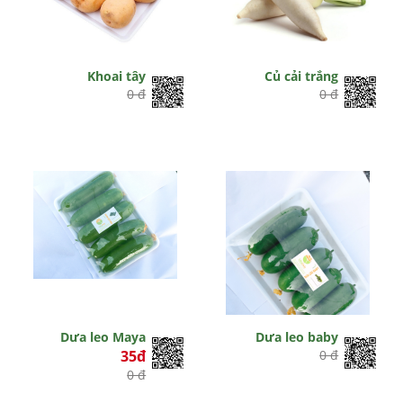
Khoai tây
Củ cải trắng
0 đ
0 đ
Dưa leo Maya
Dưa leo baby
35đ
0 đ
0 đ