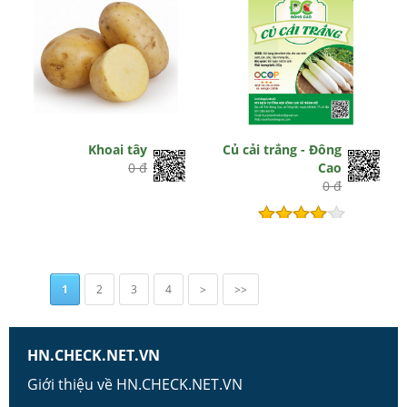
Khoai tây
Củ cải trắng - Đông
0 đ
Cao
0 đ
Hết hiệu lực
1
2
3
4
>
>>
HN.CHECK.NET.VN
Giới thiệu về HN.CHECK.NET.VN