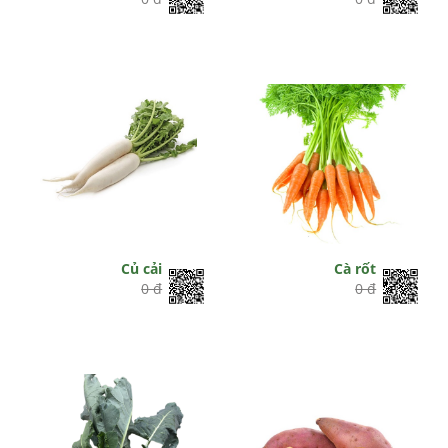
Củ cải
Cà rốt
0 đ
0 đ