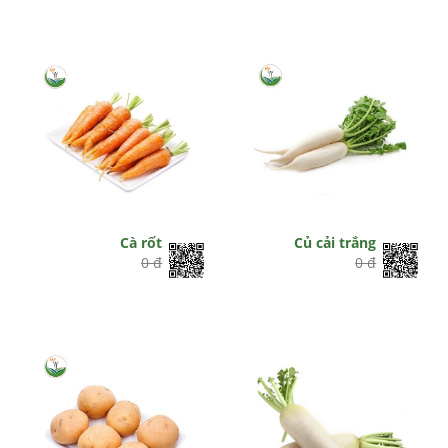
Cà rốt
Củ cải trắng
0 đ
0 đ