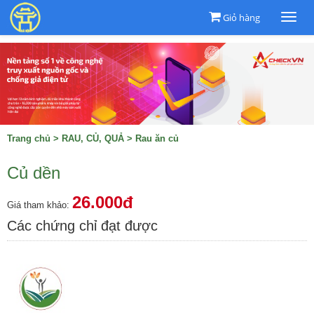
Giỏ hàng
Togg
navi
Trang chủ
>
RAU, CỦ, QUẢ
>
Rau ăn củ
Củ dền
26.000đ
Giá tham khảo:
Các chứng chỉ đạt được