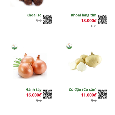
Khoai sọ
Khoai lang tím
0 đ
18.000đ
0 đ
Hành tây
Củ đậu (Củ sắn)
16.000đ
11.000đ
0 đ
0 đ